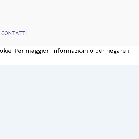
CONTATTI
cookie. Per maggiori informazioni o per negare il
ie Policy
of these cookies, the cookies that are
 functionalities
...