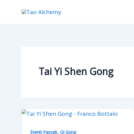
Skip
to
content
Tai Yi Shen Gong
,
Eventi Passati
Qi Gong