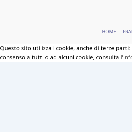
HOME
FRA
Questo sito utilizza i cookie, anche di terze parti:
Copyrig
consenso a tutti o ad alcuni cookie, consulta
l'in
Close
Privacy Overview
This website uses cookies to improve your experi
categorized as necessary are stored on your brows
Necessary
Necessary