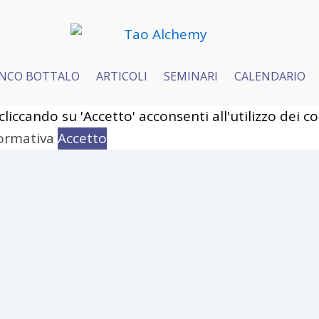
NCO BOTTALO
ARTICOLI
SEMINARI
CALENDARIO
 cliccando su 'Accetto' acconsenti all'utilizzo dei 
ht © 2026 Tao Alchemy.
Terms and Conditions
|
Privacy Policy
|
Cook
formativa
Accetto
ence while you navigate through the website. Out 
er as they are essential for the working of basic