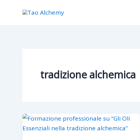
Skip
to
content
tradizione alchemica