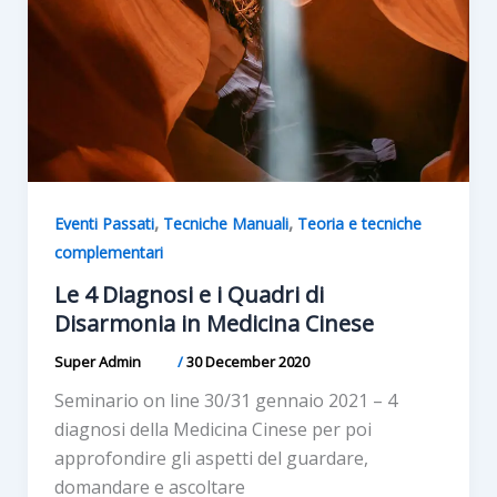
,
,
Eventi Passati
Tecniche Manuali
Teoria e tecniche
complementari
Le 4 Diagnosi e i Quadri di
Disarmonia in Medicina Cinese
Super Admin
/
30 December 2020
Seminario on line 30/31 gennaio 2021 – 4
diagnosi della Medicina Cinese per poi
approfondire gli aspetti del guardare,
domandare e ascoltare