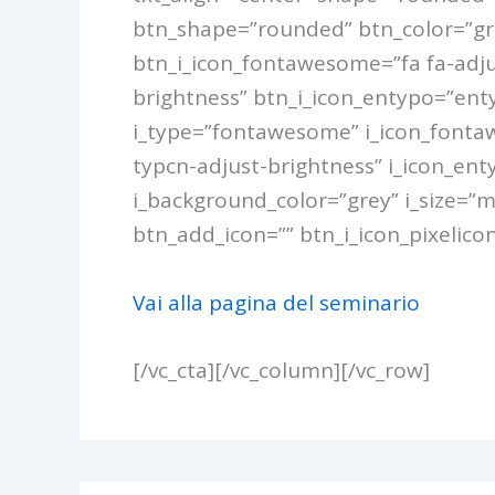
btn_shape=”rounded” btn_color=”gre
btn_i_icon_fontawesome=”fa fa-adjus
brightness” btn_i_icon_entypo=”entyp
i_type=”fontawesome” i_icon_fontawe
typcn-adjust-brightness” i_icon_enty
i_background_color=”grey” i_size=”
btn_add_icon=”” btn_i_icon_pixelicon
Vai alla pagina del seminario
[/vc_cta][/vc_column][/vc_row]