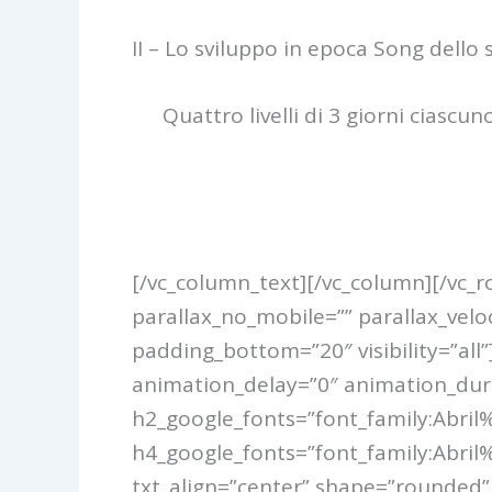
II – Lo sviluppo in epoca Song dello
Quattro livelli di 3 giorni ciascun
[/vc_column_text][/vc_column][/vc_r
parallax_no_mobile=”” parallax_velo
padding_bottom=”20″ visibility=”all
animation_delay=”0″ animation_durati
h2_google_fonts=”font_family:Abr
h4_google_fonts=”font_family:Abr
txt_align=”center” shape=”rounded” 