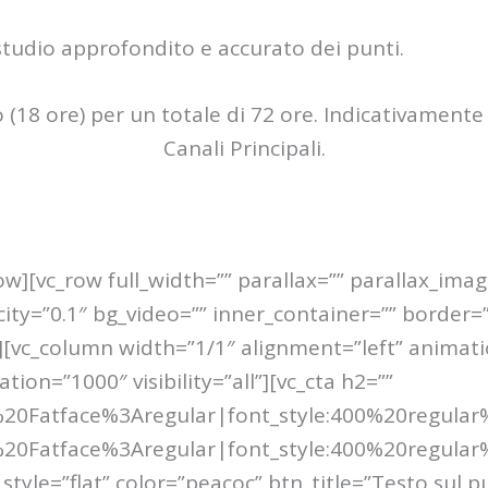
 studio approfondito e accurato dei punti.
o (18 ore) per un totale di 72 ore. Indicativamente 
Canali Principali.
ow][vc_row full_width=”” parallax=”” parallax_ima
city=”0.1″ bg_video=”” inner_container=”” border
”][vc_column width=”1/1″ alignment=”left” animat
on=”1000″ visibility=”all”][vc_cta h2=””
il%20Fatface%3Aregular|font_style:400%20regul
il%20Fatface%3Aregular|font_style:400%20regul
style=”flat” color=”peacoc” btn_title=”Testo sul 