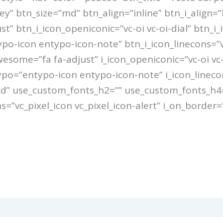
y” btn_size=”md” btn_align=”inline” btn_i_align=
t” btn_i_icon_openiconic=”vc-oi vc-oi-dial” btn_i
o-icon entypo-icon-note” btn_i_icon_linecons=”vc_
some=”fa fa-adjust” i_icon_openiconic=”vc-oi vc-o
po=”entypo-icon entypo-icon-note” i_icon_linecons=
md” use_custom_fonts_h2=”” use_custom_fonts_h4
s=”vc_pixel_icon vc_pixel_icon-alert” i_on_border=”