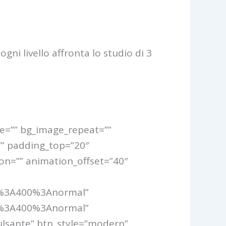
ogni livello affronta lo studio di 3
ge=”” bg_image_repeat=””
=”” padding_top=”20″
ion=”” animation_offset=”40″
ar%3A400%3Anormal”
ar%3A400%3Anormal”
pulsante” btn_style=”modern”