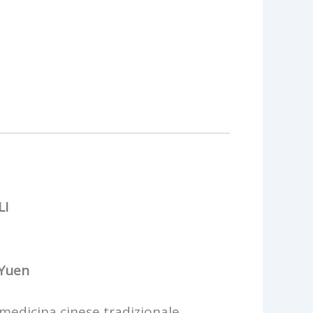
LI
 Yuen
(medicina cinese tradizionale