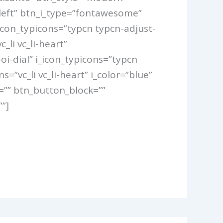
”left” btn_i_type=”fontawesome”
_icon_typicons=”typcn typcn-adjust-
li vc_li-heart”
i-dial” i_icon_typicons=”typcn
”vc_li vc_li-heart” i_color=”blue”
=”” btn_button_block=””
”]