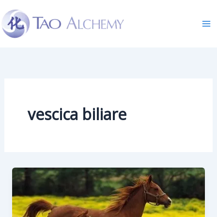
Skip
to
content
vescica biliare