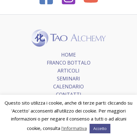
HOME
FRANCO BOTTALO
ARTICOLI
SEMINARI
CALENDARIO
CONTATTI
Questo sito utilizza i cookie, anche di terze parti: cliccando su
'Accetto' acconsenti all'utilizzo dei cookie. Per maggiori
Copyright © 2026 Tao Alchemy.
Terms and Conditions
|
informazioni o per negare il consenso a tutti o ad alcuni
Privacy Policy
|
Cookie Policy
cookie, consulta
l'informativa
Accetto